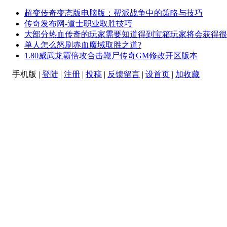
超变传奇变态版电脑版：帮派战争中的策略与技巧
传奇发布网-道士职业取胜技巧
大部分热血传奇的玩家需要知道得到宝箱玩家将会获得很多
单人怎么怒刷赤血魔域取胜之道?
1.80威武龙霸倍攻合击鞭尸传奇GM修改开区版本
手机版
|
登陆
|
注册
|
投稿
|
反馈留言
|
设首页
|
加收藏