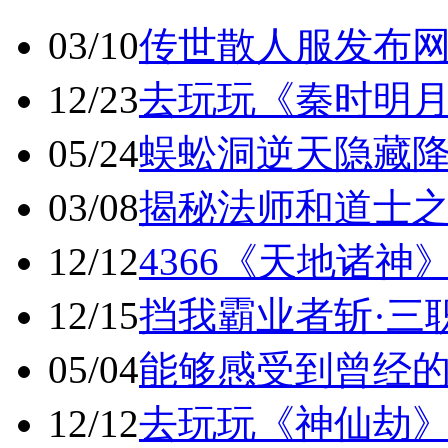
03/10
传世散人服发布
12/23
去玩玩《秦时明月
05/24
蜈蚣洞逆天隐藏降魔
03/08
揭秘法师和道士
12/12
4366《天地诸神
12/15
挡我霸业者斩·三
05/04
能够感受到曾经
12/12
去玩玩《神仙劫》