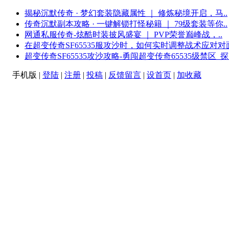
揭秘沉默传奇 · 梦幻套装隐藏属性 ｜ 修炼秘境开启，马..
传奇沉默副本攻略 · 一键解锁打怪秘籍 ｜ 79级套装等你..
网通私服传奇-炫酷时装披风盛宴 ｜ PVP荣誉巅峰战，..
在超变传奇SF65535服攻沙时，如何实时调整战术应对对面
超变传奇SF65535攻沙攻略-勇闯超变传奇65535级禁区_探.
手机版
|
登陆
|
注册
|
投稿
|
反馈留言
|
设首页
|
加收藏