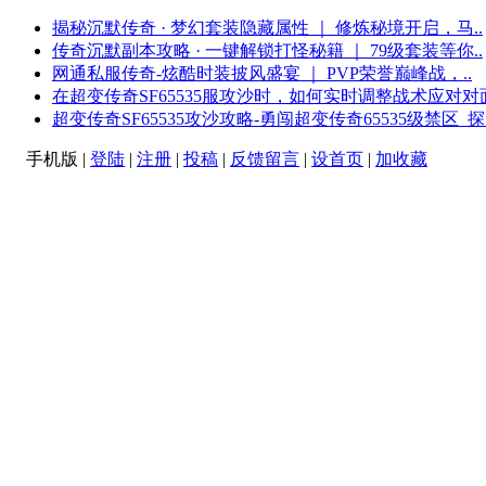
揭秘沉默传奇 · 梦幻套装隐藏属性 ｜ 修炼秘境开启，马..
传奇沉默副本攻略 · 一键解锁打怪秘籍 ｜ 79级套装等你..
网通私服传奇-炫酷时装披风盛宴 ｜ PVP荣誉巅峰战，..
在超变传奇SF65535服攻沙时，如何实时调整战术应对对面
超变传奇SF65535攻沙攻略-勇闯超变传奇65535级禁区_探.
手机版
|
登陆
|
注册
|
投稿
|
反馈留言
|
设首页
|
加收藏